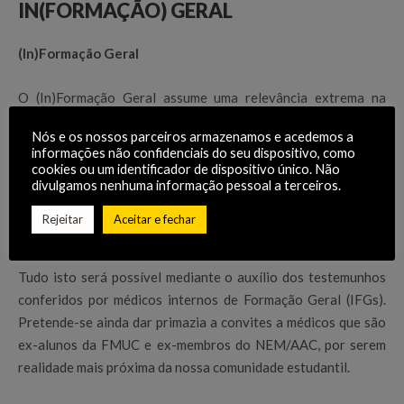
IN(FORMAÇÃO) GERAL
(In)Formação Geral
O (In)Formação Geral assume uma relevância extrema na
capacitação dos estudantes do MIM, relativamente a uma
Nós e os nossos parceiros armazenamos e acedemos a
tomada de decisão consciente e informada acerca do seu
informações não confidenciais do seu dispositivo, como
ingresso na Formação Geral. Desta forma, pretendemos
cookies ou um identificador de dispositivo único. Não
divulgamos nenhuma informação pessoal a terceiros.
esclarecer os estudantes acerca da dos diversos centros
hospitalares portugueses, como opções de locais para
Rejeitar
Aceitar e fechar
realizar o seu Internato de Formação Geral.
Tudo isto será possível mediante o auxílio dos testemunhos
conferidos por médicos internos de Formação Geral (IFGs).
Pretende-se ainda dar primazia a convites a médicos que são
ex-alunos da FMUC e ex-membros do NEM/AAC, por serem
realidade mais próxima da nossa comunidade estudantil.