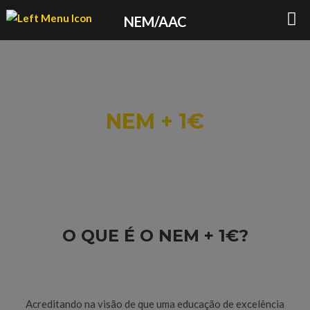
Observação:
NEM/AAC
este
site
inclui
um
sistema
de
NEM + 1€
acessibilidade.
O QUE É O NEM + 1€?
Acreditando na visão de que uma educação de excelência