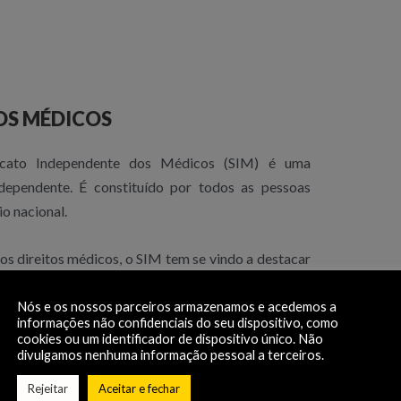
OS MÉDICOS
icato Independente dos Médicos (SIM) é uma
dependente. É constituído por todos as pessoas
io nacional.
los direitos médicos, o SIM tem se vindo a destacar
ento pessoal e profissional de futuros e atuais
Nós e os nossos parceiros armazenamos e acedemos a
informações não confidenciais do seu dispositivo, como
cookies ou um identificador de dispositivo único. Não
édicos!
divulgamos nenhuma informação pessoal a terceiros.
Rejeitar
Aceitar e fechar