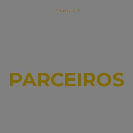
s
Informações
Parcerias
Em Destaque
C
PARCEIROS