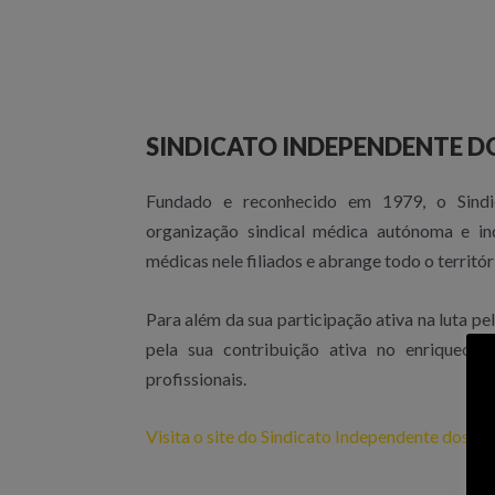
com
deficiências
visuais
que
SINDICATO INDEPENDENTE D
usam
um
Fundado e reconhecido em 1979, o Sind
leitor
organização sindical médica autónoma e in
de
médicas nele filiados e abrange todo o territór
tela;
Pressione
Para além da sua participação ativa na luta pe
Control-
pela sua contribuição ativa no enriquecim
F10
profissionais.
para
abrir
Visita o site do Sindicato Independente dos M
um
menu